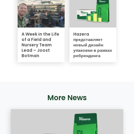
A Week in the Life
Hazera
of a Field and
представляет
Nursery Team
новый дизайн
Lead – Joost
упаковки в рамках
Botman
ребрендинга
More News