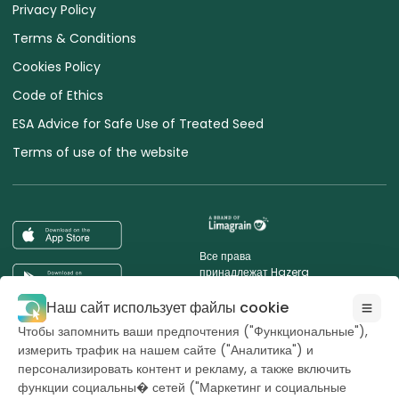
Privacy Policy
Terms & Conditions
Cookies Policy
Code of Ethics
ESA Advice for Safe Use of Treated Seed
Terms of use of the website
Все права
принадлежат Hazera
2026
Наш сайт использует файлы cookie
Чтобы запомнить ваши предпочтения ("Функциональные"),
Хотите остаться в курсе?
измерить трафик на нашем сайте ("Аналитика") и
персонализировать контент и рекламу, а также включить
функции социальны� сетей ("Маркетинг и социальные