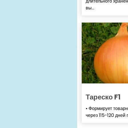
длительного хранен
вы...
Тареско F1
• Формирует товар
через 115-120 дней п