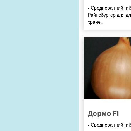
• Среднеранний ги
Райнсбургер для дл
хране...
Дормо F1
• Среднеранний ги