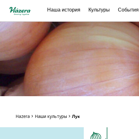
Перейти
Наша история
Культуры
События
к
содержанию
Hazera
>
Наши культуры
>
Лук