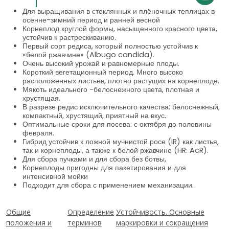
Для выращивания в стеклянных и плёночных теплицах в
осенне-зимний период и ранней весной
Корнеплод круглой формы, насыщенного красного цвета,
устойчив к растрескиванию.
Первый сорт редиса, который полностью устойчив к
«белой ржавчине» (Albugo candida).
Очень высокий урожай и равномерные плоды.
Короткий вегетационный период. Много высоко
расположенных листьев, плотно растущих на корнеплоде.
Мякоть идеального -белоснежного цвета, плотная и
хрустящая.
В разрезе редис исключительного качества: белоснежный,
компактный, хрустящий, приятный на вкус.
Оптимальные сроки для посева: с октября до половины
февраля.
Гибрид устойчив к ложной мучнистой росе (IR) как листья,
так и корнеплоды, а также к белой ржавчине (HR: AcR).
Для сбора пучками и для сбора без ботвы,
Корнеплоды пригодны для пакетирования и для
интенсивной мойки
Подходит для сбора с применением механизации.
Общие
Определение
Устойчивость. Основные
положения и
терминов
маркировки и сокращения