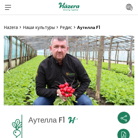
Перейти
к
содержанию
Hazera
>
Наши культуры
>
Редис
>
Аутелла F1
Аутелла F1