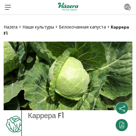
Перейти
к
содержанию
Hazera
>
Наши культуры
>
Белокочанная капуста
>
Каррера
F1
Каррера F1