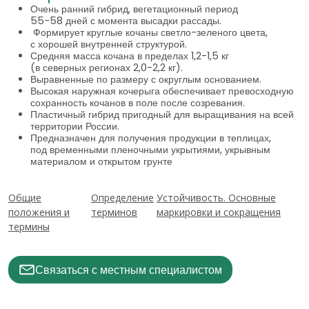
Очень ранний гибрид, вегетационный период
55-58 дней с момента высадки рассады.
Формирует круглые кочаны светло-зеленого цвета,
с хорошей внутренней структурой.
Средняя масса кочана в пределах 1,2-1,5 кг
(в северных регионах 2,0-2,2 кг).
Выравненные по размеру с округлым основанием.
Высокая наружная кочерыга обеспечивает превосходную
сохранность кочанов в поле после созревания.
Пластичный гибрид пригодный для выращивания на всей
территории России.
Предназначен для получения продукции в теплицах,
под временными пленочными укрытиями, укрывным
материалом и открытом грунте
Общие
Определение
Устойчивость. Основные
положения и
терминов
маркировки и сокращения
термины
Связаться с местным специалистом