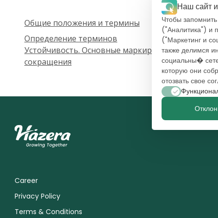
Наш сайт 
Чтобы запомнить
Общие положения и термины
("Аналитика") и 
Определение терминов
("Маркетинг и с
Устойчивость. Основные маркировки и
также делимся и
социальны� сете
сокращения
которую они соб
отозвать свое сог
Функциона
Отклон
Career
Privacy Policy
Terms & Conditions