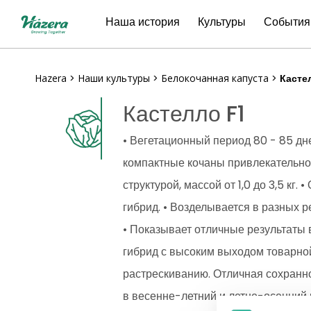
Перейти
Наша история
Культуры
События
к
содержанию
Hazera
>
Наши культуры
>
Белокочанная капуста
>
Касте
Кастелло F1
• Вегетационный период 80 - 85 дн
компактные кочаны привлекательно
структурой, массой от 1,0 до 3,5 кг
гибрид. • Возделывается в разных 
• Показывает отличные результаты 
гибрид с высоким выходом товарной
растрескиванию. Отличная сохранно
в весенне-летний и летне-осенний