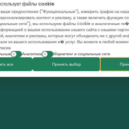
использует файлы cookie
 ваши предпочтения ("Функциональные"), измерить трафик на наш
Связаться с местным специалистом
персонализировать контент и рекламу, а также включить функции 
оциальные сети"), мы используем файлы cookie и аналогичные те�
нформацией о вашем использовании нашего сайта с нашими партн
й, аналитики и рекламы, которые могут объединить ее с другой и
рали из вашего использования и� услуг. Вы можете в любой момен
ласие.
льные
Аналитика
Маркетинг и социальные сети
ить все
Принять выбор
Прин