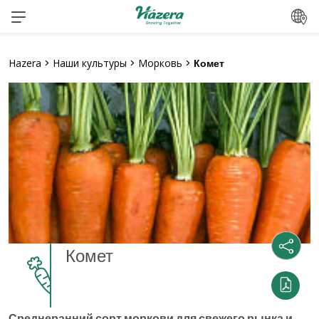
Перейти
к
содержанию
Hazera
>
Наши культуры
>
Морковь
>
Комет
Комет
Среднеранний сорт моркови для свежего рынка и