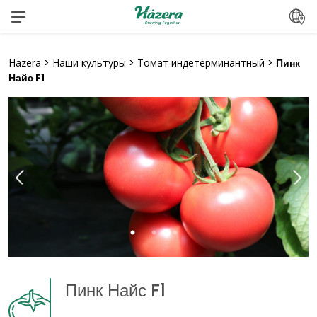
Перейти
к
содержанию
Hazera
>
Наши культуры
>
Томат индетерминантный
>
Пинк
Найс F1
Пинк Найс F1