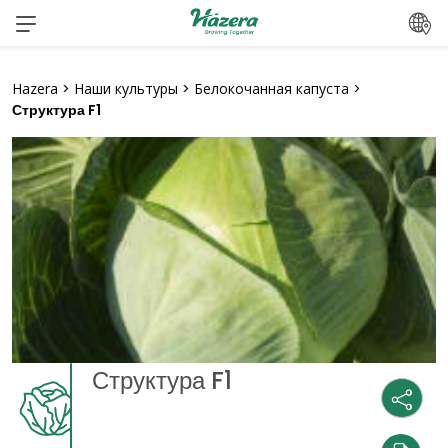
Перейти
к
содержанию
Hazera
>
Наши культуры
>
Белокочанная капуста
>
Структура F1
Структура F1