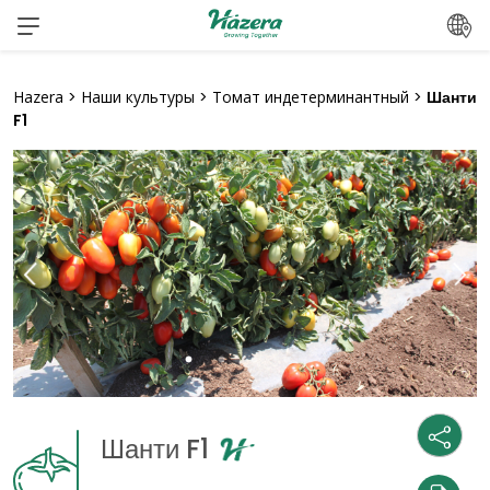
Перейти
к
содержанию
Hazera
>
Наши культуры
>
Томат индетерминантный
>
Шанти
F1
Шанти F1